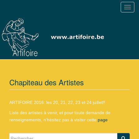
T
o
g
g
l
e
n
a
v
i
g
Chapiteau des Artistes
a
t
i
ARTIFOIRE 2016: les 20, 21, 22, 23 et 24 juillet!!
o
Liste des artistes à venir, et pour toute demande de
n
renseignements, n’hésitez pas à visiter cette
page
.
Search for: