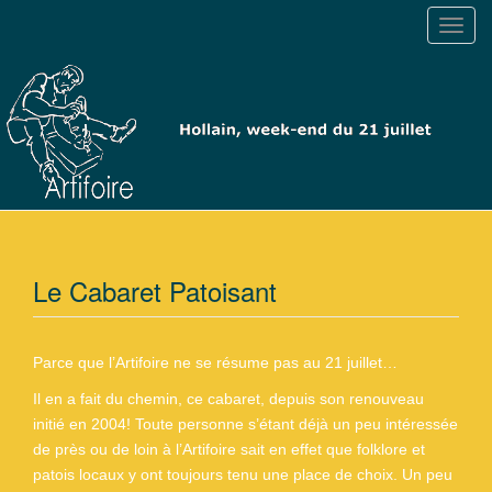
T
o
g
g
l
e
n
a
v
i
g
Le Cabaret Patoisant
a
t
i
Parce que l’Artifoire ne se résume pas au 21 juillet…
o
Il en a fait du chemin, ce cabaret, depuis son renouveau
n
initié en 2004! Toute personne s’étant déjà un peu intéressée
de près ou de loin à l’Artifoire sait en effet que folklore et
patois locaux y ont toujours tenu une place de choix. Un peu