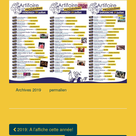
.
.
Archives 2019
permalien
2019: A l’affiche cette année!
Navigation Article