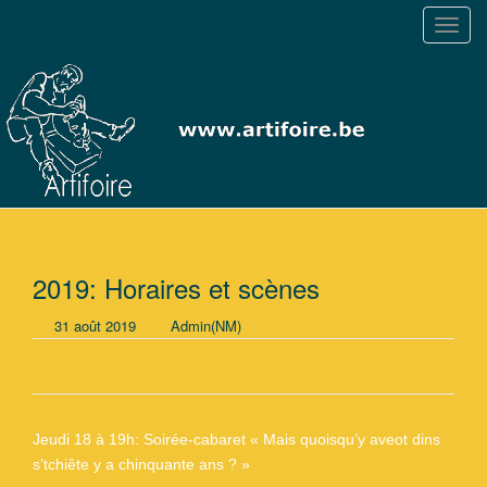
T
o
g
g
l
e
n
a
v
i
g
2019: Horaires et scènes
a
31 août 2019
Admin(NM)
t
i
o
n
Jeudi 18 à 19h: Soirée-cabaret « Mais quoisqu’y aveot dins
s’tchiête y a chinquante ans ? »