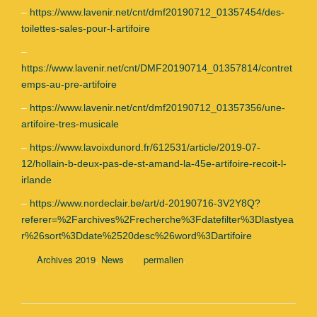
–
https://www.lavenir.net/cnt/dmf20190712_01357454/des-
toilettes-sales-pour-l-artifoire
–
https://www.lavenir.net/cnt/DMF20190714_01357814/contret
emps-au-pre-artifoire
–
https://www.lavenir.net/cnt/dmf20190712_01357356/une-
artifoire-tres-musicale
–
https://www.lavoixdunord.fr/612531/article/2019-07-
12/hollain-b-deux-pas-de-st-amand-la-45e-artifoire-recoit-l-
irlande
–
https://www.nordeclair.be/art/d-20190716-3V2Y8Q?
referer=%2Farchives%2Frecherche%3Fdatefilter%3Dlastyea
r%26sort%3Ddate%2520desc%26word%3Dartifoire
,
.
.
Archives 2019
News
permalien