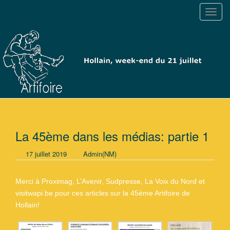
T
o
g
g
l
e
n
a
v
i
g
La 45ème dans les médias: partie 1
a
17 juillet 2019
Admin(NM)
t
i
o
Merci à Proximag, L’Avenir, Sudpresse, La Voix du Nord et
n
visitwapi.be pour ces articles sur la 45ème Artifoire de
Hollain!