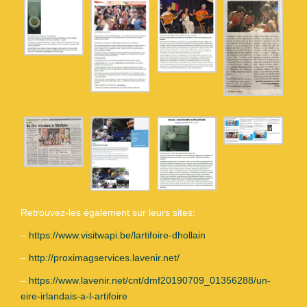
Retrouvez-les également sur leurs sites:
–
https://www.visitwapi.be/lartifoire-dhollain
–
http://proximagservices.lavenir.net/
–
https://www.lavenir.net/cnt/dmf20190709_01356288/un-
eire-irlandais-a-l-artifoire