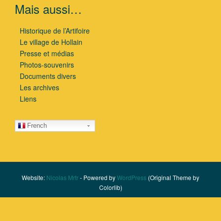
Mais aussi…
Historique de l’Artifoire
Le village de Hollain
Presse et médias
Photos-souvenirs
Documents divers
Les archives
Liens
French
Website:
Nicolas Mrtr
- Powered by
WordPress
(Original Theme by
Colorlib)