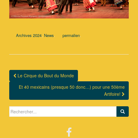
,
.
.
Archives 2024
News
permalien
Le Cirque du Bout du Monde
Navigation Article
Et 40 mexicains (presque 50 donc…) pour une 50ème
Artifoire!
Search for: