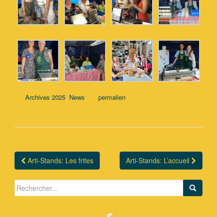
,
.
.
Archives 2025
News
permalien
Arti-Stands: Les frites
Arti-Stands: L’accueil
Navigation Article
Search for: