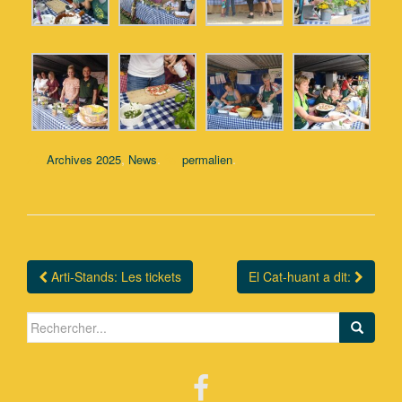
,
.
.
Archives 2025
News
permalien
Arti-Stands: Les tickets
El Cat-huant a dit:
Navigation Article
Search for: