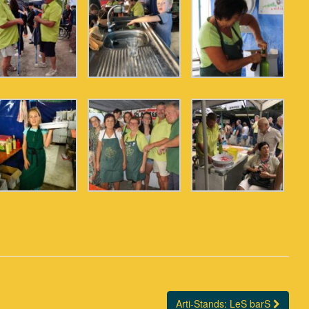
Arti-Stands: LeS barS