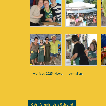
,
.
.
Archives 2025
News
permalien
Arti-Stands: Vers 0 déchet