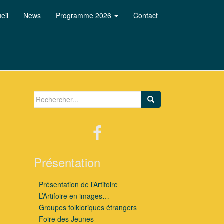
eil
News
Programme 2026
Contact
Search for:
Présentation
Présentation de l’Artifoire
L’Artifoire en images…
Groupes folkloriques étrangers
Foire des Jeunes