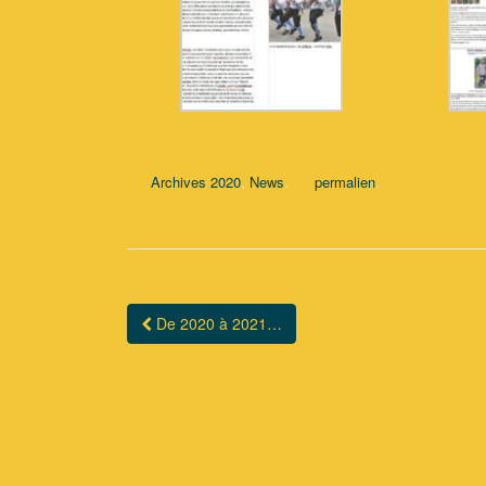
,
.
.
Archives 2020
News
permalien
De 2020 à 2021…
Navigation Article