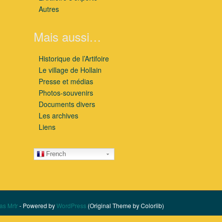
Autres
Mais aussi…
Historique de l’Artifoire
Le village de Hollain
Presse et médias
Photos-souvenirs
Documents divers
Les archives
Liens
French
as Mrtr
- Powered by
WordPress
(Original Theme by Colorlib)