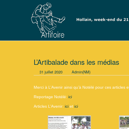
L’Artibalade dans les médias
31 juillet 2020
Admin(NM)
Merci à L’Avenir ainsi qu’à Notélé pour ces articles 
Reportage Notélé:
ici
.
Articles L’Avenir:
ici
et
ici
.