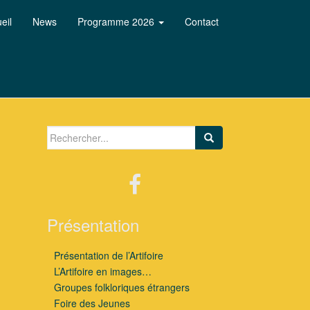
eil
News
Programme 2026
Contact
Search for:
Présentation
Présentation de l’Artifoire
L’Artifoire en images…
Groupes folkloriques étrangers
Foire des Jeunes