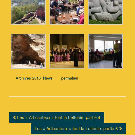
,
.
.
Archives 2016
News
permalien
Les « Articanteux » font la Lettonie: partie 4
Navigation Article
Les « Articanteux » font la Lettonie: partie 6