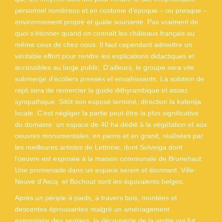
personnel nombreux et en costume d’époque – ou presque –
environnement propre et guide souriante. Pas vraiment de
quoi s’étonner quand on connaît les châteaux français ou
même ceux de chez nous. Il faut cependant admettre un
véritable effort pour rendre les explications didactiques et
accessibles au large public. D’ailleurs, le groupe sera vite
submergé d’écoliers pressés et envahissants. La solution de
repli sera de remercier la guide dithyrambique et assez
sympathique. Sitôt son exposé terminé, direction la kafenija
locale. C’est négliger la partie peut-être la plus significative
du domaine: un espace de 40 ha dédié à la végétation et aux
oeuvres monumentales, en pierre et en granit, réalisées par
les meilleures artistes de Lettonie, dont Solveiga dont
l’oeuvre est exposée à la maison communale de Brunehaut.
Une promenade dans un espace serein et étonnant. Ville-
Neuve d’Ascq et Bochout sont les équivalents belges.
Après un périple à pieds, à travers bois, montées et
descentes éprouvantes malgré un aménagement
exemplaire des sentiers, la découverte de la grotte qui fut