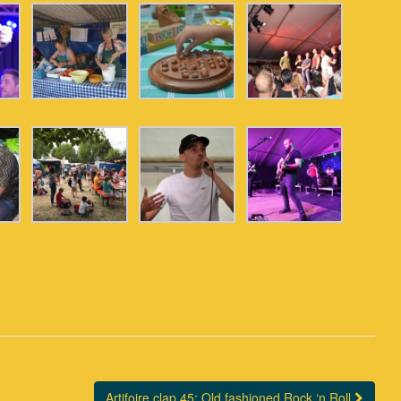
Artifoire clap 45: Old fashioned Rock ‘n Roll