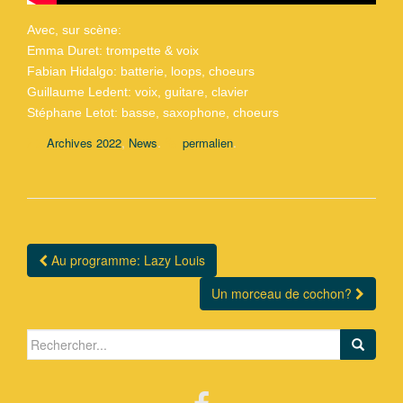
Avec, sur scène:
Emma Duret: trompette & voix
Fabian Hidalgo: batterie, loops, choeurs
Guillaume Ledent: voix, guitare, clavier
Stéphane Letot: basse, saxophone, choeurs
,
.
.
Archives 2022
News
permalien
Au programme: Lazy Louis
Navigation Article
Un morceau de cochon?
Search for: