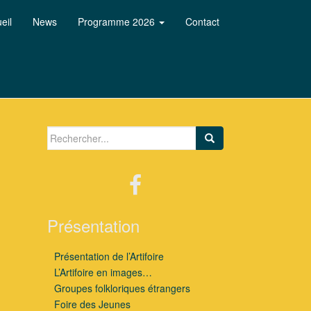
eil
News
Programme 2026
Contact
Search for:
Présentation
Présentation de l’Artifoire
L’Artifoire en images…
Groupes folkloriques étrangers
Foire des Jeunes