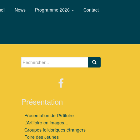
eil
News
Programme 2026
Contact
Search for:
Présentation
Présentation de l’Artifoire
L’Artifoire en images…
Groupes folkloriques étrangers
Foire des Jeunes