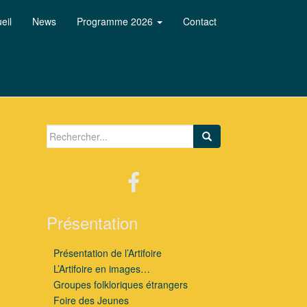
eil
News
Programme 2026
Contact
Search for:
Présentation
Présentation de l’Artifoire
L’Artifoire en images…
Groupes folkloriques étrangers
Foire des Jeunes