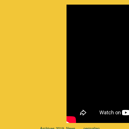
,
.
.
Archives 2019
News
permalien