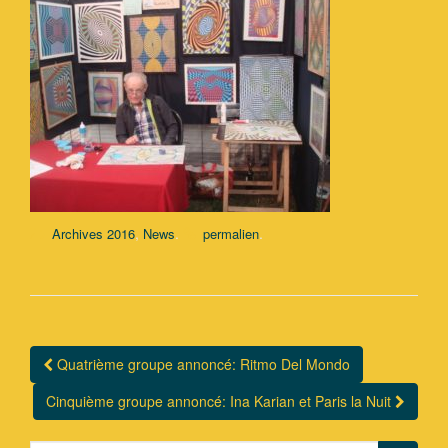
,
.
.
Archives 2016
News
permalien
Quatrième groupe annoncé: Ritmo Del Mondo
Navigation Article
Cinquième groupe annoncé: Ina Karian et Paris la Nuit