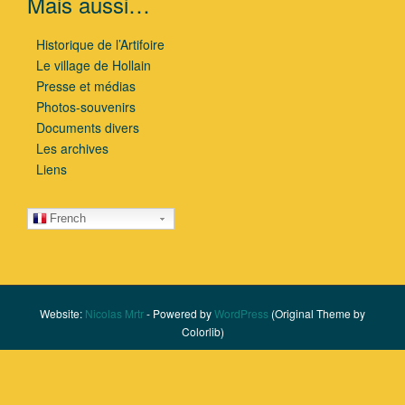
Mais aussi…
Historique de l’Artifoire
Le village de Hollain
Presse et médias
Photos-souvenirs
Documents divers
Les archives
Liens
French
Website:
Nicolas Mrtr
- Powered by
WordPress
(Original Theme by
Colorlib)