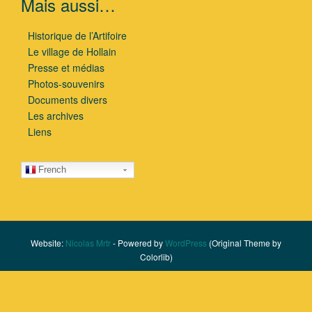
Mais aussi…
Historique de l’Artifoire
Le village de Hollain
Presse et médias
Photos-souvenirs
Documents divers
Les archives
Liens
French
Website:
Nicolas Mrtr
- Powered by
WordPress
(Original Theme by
Colorlib)