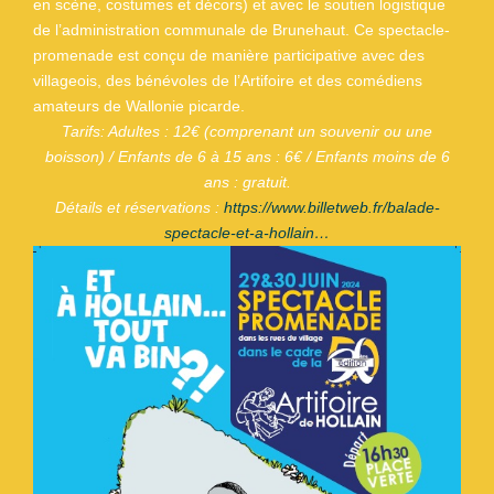
en scène, costumes et décors) et avec le soutien logistique
de l’administration communale de Brunehaut. Ce spectacle-
promenade est conçu de manière participative avec des
villageois, des bénévoles de l’Artifoire et des comédiens
amateurs de Wallonie picarde.
Tarifs: Adultes : 12€ (comprenant un souvenir ou une
boisson) / Enfants de 6 à 15 ans : 6€ / Enfants moins de 6
ans : gratuit.
Détails et réservations :
https://www.billetweb.fr/balade-
spectacle-et-a-hollain…