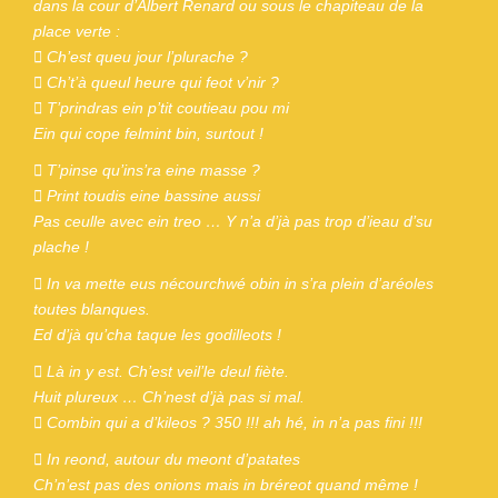
dans la cour d’Albert Renard ou sous le chapiteau de la
place verte :
 Ch’est queu jour l’plurache ?
 Ch’t’à queul heure qui feot v’nir ?
 T’prindras ein p’tit coutieau pou mi
Ein qui cope felmint bin, surtout !
 T’pinse qu’ins’ra eine masse ?
 Print toudis eine bassine aussi
Pas ceulle avec ein treo … Y n’a d’jà pas trop d’ieau d’su
plache !
 In va mette eus nécourchwé obin in s’ra plein d’aréoles
toutes blanques.
Ed d’jà qu’cha taque les godilleots !
 Là in y est. Ch’est veil’le deul fiète.
Huit plureux … Ch’nest d’jà pas si mal.
 Combin qui a d’kileos ? 350 !!! ah hé, in n’a pas fini !!!
 In reond, autour du meont d’patates
Ch’n’est pas des onions mais in bréreot quand même !