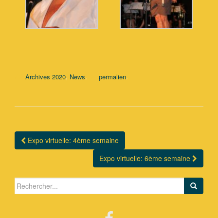
,
.
.
Archives 2020
News
permalien
Expo virtuelle: 4ème semaine
Navigation Article
Expo virtuelle: 6ème semaine
Search for: