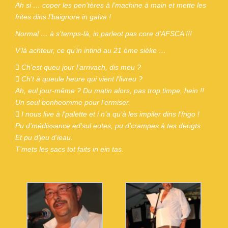
Ah si … coper les pen’tères à l’machine à main et mette les
frites dins l’baignore in galva !
Normal … à s’temps-là, in parleot pas core d’AFSCA !!!
V’là achteur, ce qu’in intind au 21 ème sièke …
 Ch’est queu jour l’arrivach, dis meu ?
 Ch’t à queule heure qui vient l’livreu ?
Ah, eul jour-même ? Du matin alors, pas trop timpe, hein !!
Un seul bonheomme pour l’ermiser.
 I nous live à l’palette et i n’a qu’à les impiler dins l’frigo !
Pu d’médissance ed’sul eotes, pu d’crampes à tes deogts
Et pu d’jeu d’ieau.
T’mets les sacs tot faits in ein tas.