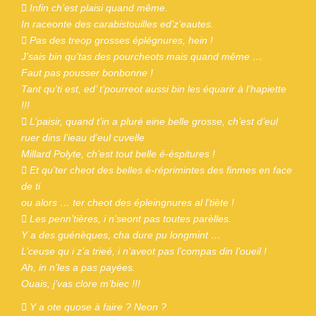
 Infin ch’est plaisi quand même.
In raceonte des carabistouilles ed’z’eautes.
 Pas des treop grosses éplégnures, hein !
J’sais bin qu’tas des pourcheots mais quand même …
Faut pas pousser bonbonne !
Tant qu’ti est, ed’ t’pourreot aussi bin les équarir à l’hapiette
!!!
 L’paisir, quand t’in a pluré eine belle grosse, ch’est d’eul
ruer dins l’ieau d’eul cuvelle
Millard Polyte, ch’est tout belle é-éspitures !
 Et qu’ter cheot des belles é-réprimintes des finmes en face
de ti
ou alors … ter cheot des épleingnures al l’tiète !
 Les penn’tières, i n’seont pas toutes parèlles.
Y a des guénèques, cha dure pu longmint …
L’ceuse qu i z’a trieé, i n’aveot pas l’compas din l’oueil !
Ah, in n’les a pas payées.
Ouais, j’vas clore m’biec !!!
 Y a ote quose à faire ? Neon ?