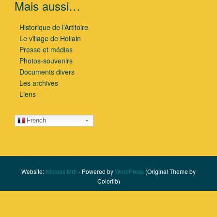
Mais aussi…
Historique de l’Artifoire
Le village de Hollain
Presse et médias
Photos-souvenirs
Documents divers
Les archives
Liens
French
Website:
Nicolas Mrtr
- Powered by
WordPress
(Original Theme by
Colorlib)