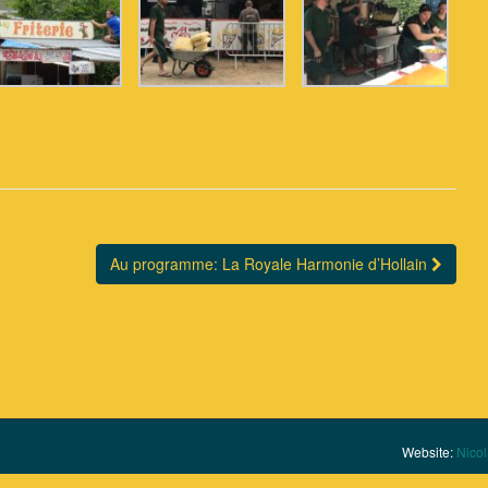
Au programme: La Royale Harmonie d’Hollain
Website:
Nicol