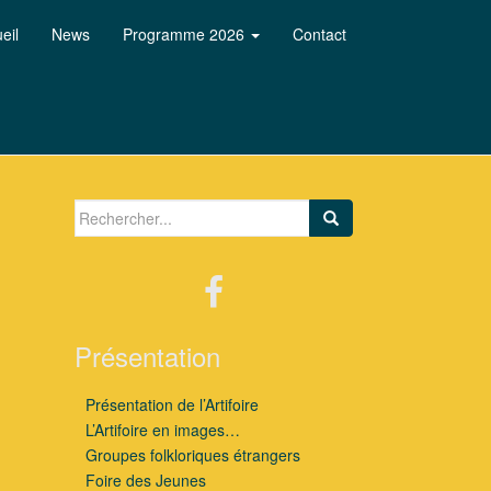
eil
News
Programme 2026
Contact
Search for:
Présentation
Présentation de l’Artifoire
L’Artifoire en images…
Groupes folkloriques étrangers
Foire des Jeunes