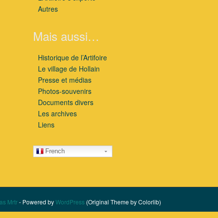
Autres
Mais aussi…
Historique de l’Artifoire
Le village de Hollain
Presse et médias
Photos-souvenirs
Documents divers
Les archives
Liens
French
as Mrtr
- Powered by
WordPress
(Original Theme by Colorlib)