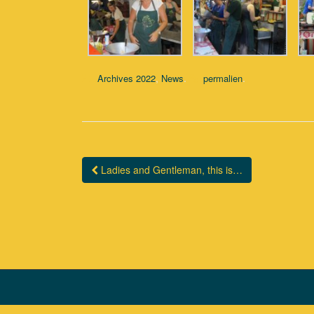
,
.
.
Archives 2022
News
permalien
Ladies and Gentleman, this is…
Navigation Article