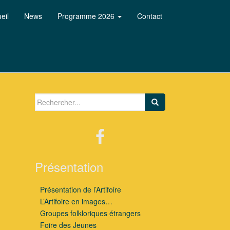
eil
News
Programme 2026
Contact
Search for:
Présentation
Présentation de l’Artifoire
L’Artifoire en images…
Groupes folkloriques étrangers
Foire des Jeunes