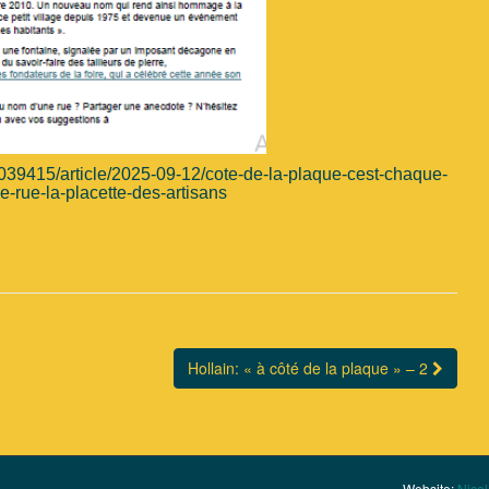
1039415/article/2025-09-12/cote-de-la-plaque-cest-chaque-
ne-rue-la-placette-des-artisans
Hollain: « à côté de la plaque » – 2
Website:
Nicol