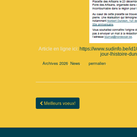
Article en ligne ici:
https://www.sudinfo.be/id
jour-lhistoire-du
,
.
.
Archives 2026
News
permalien
Meilleurs voeux!
Navigation Article