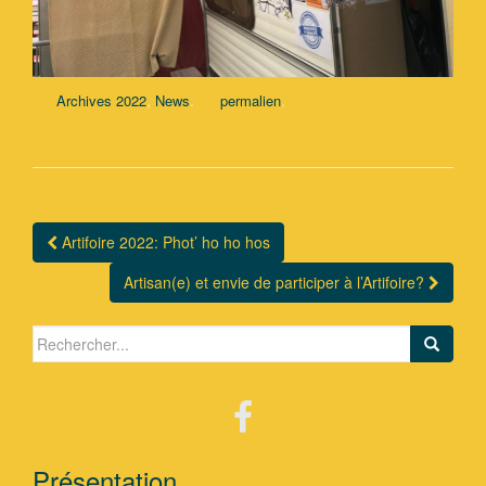
,
.
.
Archives 2022
News
permalien
Artifoire 2022: Phot’ ho ho hos
Navigation Article
Artisan(e) et envie de participer à l’Artifoire?
Search for:
Présentation