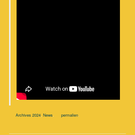
,
.
.
Archives 2024
News
permalien