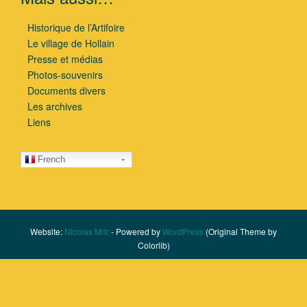
Historique de l’Artifoire
Le village de Hollain
Presse et médias
Photos-souvenirs
Documents divers
Les archives
Liens
French
Website:
Nicolas Mrtr
- Powered by
WordPress
(Original Theme by
Colorlib)