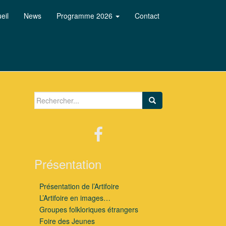
eil
News
Programme 2026
Contact
Search for:
Présentation
Présentation de l’Artifoire
L’Artifoire en images…
Groupes folkloriques étrangers
Foire des Jeunes