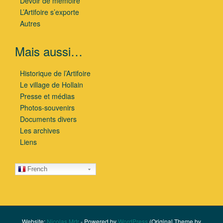
Devoir de mémoire
L’Artifoire s’exporte
Autres
Mais aussi…
Historique de l’Artifoire
Le village de Hollain
Presse et médias
Photos-souvenirs
Documents divers
Les archives
Liens
French
Website:
Nicolas Mrtr
- Powered by
WordPress
(Original Theme by