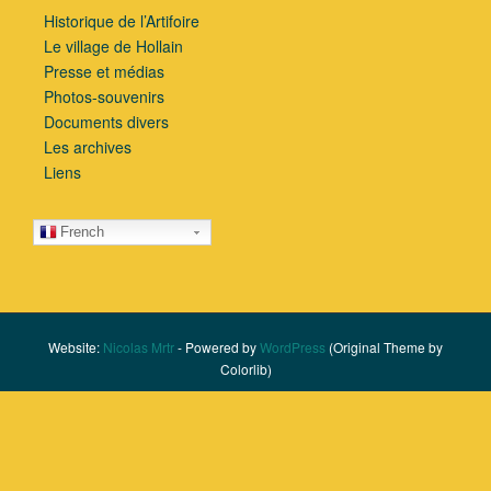
Historique de l’Artifoire
Le village de Hollain
Presse et médias
Photos-souvenirs
Documents divers
Les archives
Liens
French
Website:
Nicolas Mrtr
- Powered by
WordPress
(Original Theme by
Colorlib)