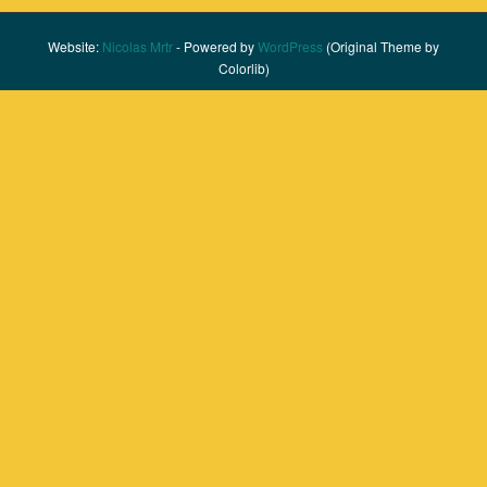
Website:
Nicolas Mrtr
- Powered by
WordPress
(Original Theme by
Colorlib)