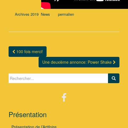
,
.
.
Archives 2019
News
permalien
100 fois merci!
Navigation Article
Une deuxième annonce: Power Shake
Search for:
Présentation
Présentation de l’Artifoire