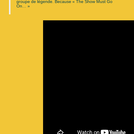
groupe de légende. Because « The Show Must Go
On… »