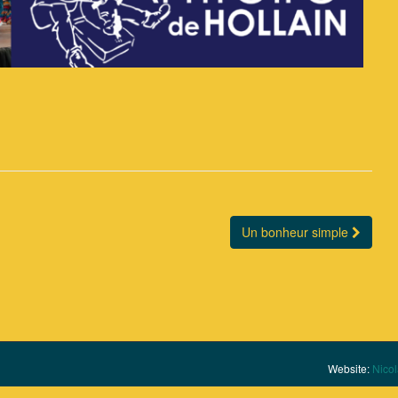
Un bonheur simple
Website:
Nicol