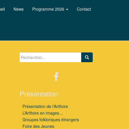
eil
News
Programme 2026
Contact
Search for:
Présentation
Présentation de l’Artifoire
L’Artifoire en images…
Groupes folkloriques étrangers
Foire des Jeunes