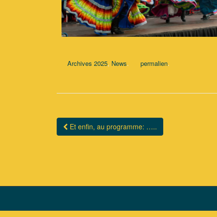
,
.
.
Archives 2025
News
permalien
Et enfin, au programme: …..
Navigation Article