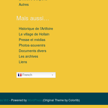
Autres
Mais aussi…
Historique de l’Artifoire
Le village de Hollain
Presse et médias
Photos-souvenirs
Documents divers
Les archives
Liens
French
as Mrtr
- Powered by
WordPress
(Original Theme by Colorlib)