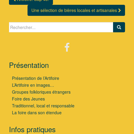
Navigation Article
Une sélection de bières locales et artisanales
Search for:
Présentation
Présentation de l’Artifoire
L’Artifoire en images…
Groupes folkloriques étrangers
Foire des Jeunes
Traditionnel, local et responsable
La foire dans son étendue
Infos pratiques