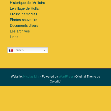
Historique de l’Artifoire
Le village de Hollain
Presse et médias
Photos-souvenirs
Documents divers
Les archives
Liens
French
Website:
Nicolas Mrtr
- Powered by
WordPress
(Original Theme by
Colorlib)