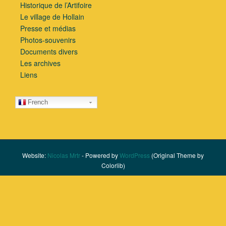
Historique de l’Artifoire
Le village de Hollain
Presse et médias
Photos-souvenirs
Documents divers
Les archives
Liens
French
Website:
Nicolas Mrtr
- Powered by
WordPress
(Original Theme by
Colorlib)