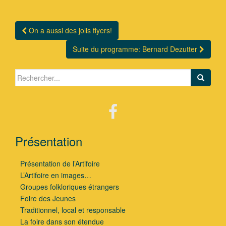
On a aussi des jolis flyers!
Navigation Article
Suite du programme: Bernard Dezutter
Search for:
Présentation
Présentation de l’Artifoire
L’Artifoire en images…
Groupes folkloriques étrangers
Foire des Jeunes
Traditionnel, local et responsable
La foire dans son étendue