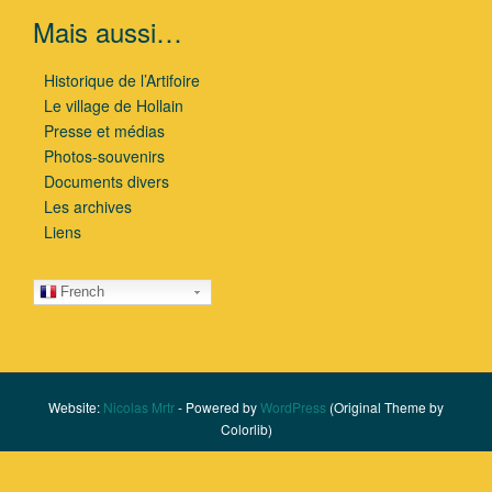
Mais aussi…
Historique de l’Artifoire
Le village de Hollain
Presse et médias
Photos-souvenirs
Documents divers
Les archives
Liens
French
Website:
Nicolas Mrtr
- Powered by
WordPress
(Original Theme by
Colorlib)