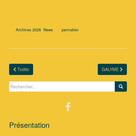
,
.
.
Archives 2026
News
permalien
Todito
GALYME
Navigation Article
Search for:
Présentation