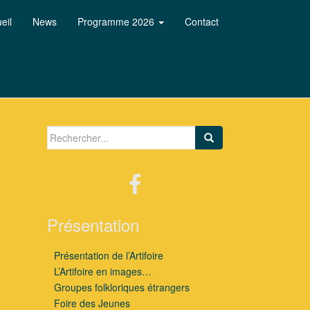
eil
News
Programme 2026
Contact
Search for:
Présentation
Présentation de l’Artifoire
L’Artifoire en images…
Groupes folkloriques étrangers
Foire des Jeunes