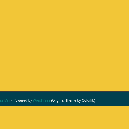
as Mrtr
- Powered by
WordPress
(Original Theme by Colorlib)