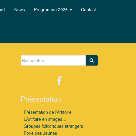
eil
News
Programme 2026
Contact
Search for:
Présentation
Présentation de l’Artifoire
L’Artifoire en images…
Groupes folkloriques étrangers
Foire des Jeunes