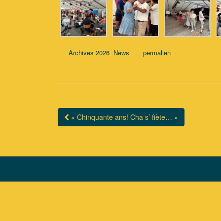
,
.
.
Archives 2026
News
permalien
« Chinquante ans! Cha s’ fiète… »
Navigation Article