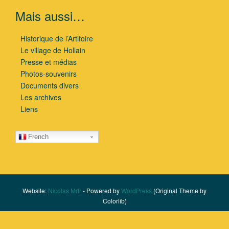
Mais aussi…
Historique de l’Artifoire
Le village de Hollain
Presse et médias
Photos-souvenirs
Documents divers
Les archives
Liens
French
Website:
Nicolas Mrtr
- Powered by
WordPress
(Original Theme by
Colorlib)